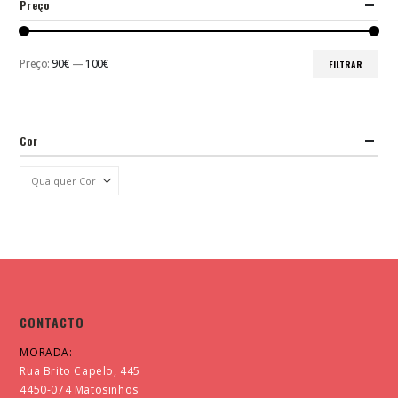
Preço
Preço:
90€
—
100€
FILTRAR
Preço
Preço
mínimo
máximo
Cor
CONTACTO
MORADA:
Rua Brito Capelo, 445
4450-074 Matosinhos