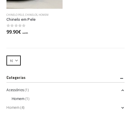
This
CHINELO PELE
,
CHINELOS
,
HOMEM
product
Chinelo em Pele
has
multiple
0
out of 5
99.90
€
com IVA
variants.
The
options
may
be
chosen
on
the
Categorias
product
page
Acessórios
(1)
Homem
(1)
Homem
(4)